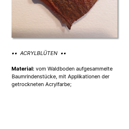
ACRYLBLÜTEN
Material:
vom Waldboden aufgesammelte
Baumrindenstücke, mit Applikationen der
getrockneten Acrylfarbe;
Auflage:
35, jedes Teil ein Unikat, signiert
Dinge, nach der Ablegung, wieder neu
erfinden…..wieviele Möglichkeiten!