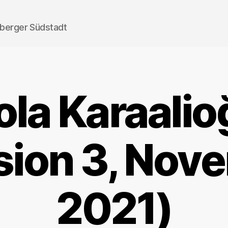
nberger Südstadt
ola Karaalio
sion 3, Nov
2021)